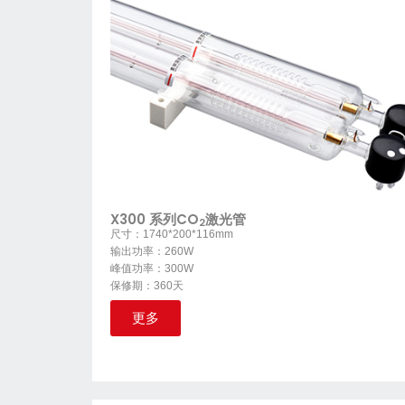
X300 系列CO
激光管
2
尺寸：1740*200*116mm
输出功率：260W
峰值功率：300W
保修期：360天
更多
X260 Series CO2 Laser Tube