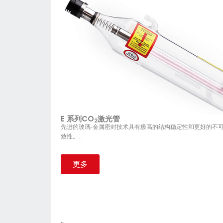
E 系列CO
激光管
2
先进的玻璃-金属密封技术具有极高的结构稳定性和更好的不
致性。..
更多
E Series CO2 Laser Tube