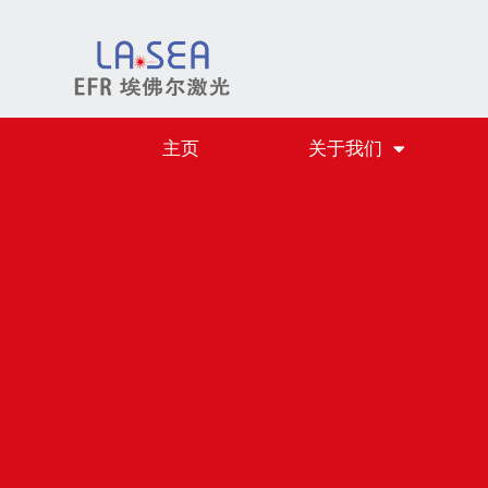
跳
至
正
主页
关于我们
文