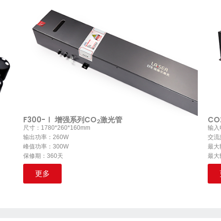
F300-Ⅰ 增强系列CO
激光管
CO
2
尺寸：1780*260*160mm
输入电
输出功率：260W
交流频
峰值功率：300W
最大
保修期：360天
最大
更多
X260-Ⅰ Series CO2 Laser Tube
C