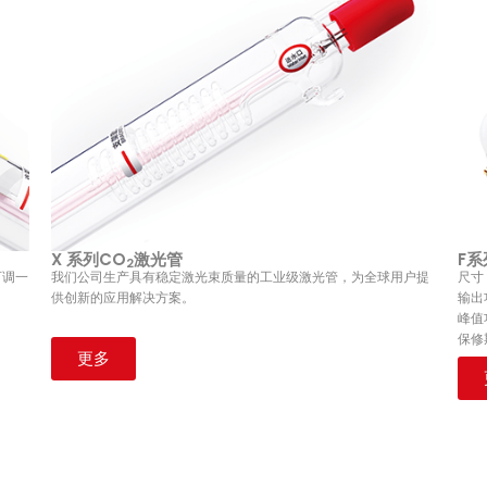
X 系列CO
激光管
F系
2
可调一
我们公司生产具有稳定激光束质量的工业级激光管，为全球用户提
尺寸：
供创新的应用解决方案。
输出
峰值
保修
更多
X Series CO2 Laser Tube