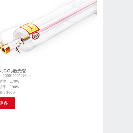
列CO
激光管
2
2050*200*116mm
功率：170W
功率：190W
期：360天
更多
F Series CO2 Laser Tube